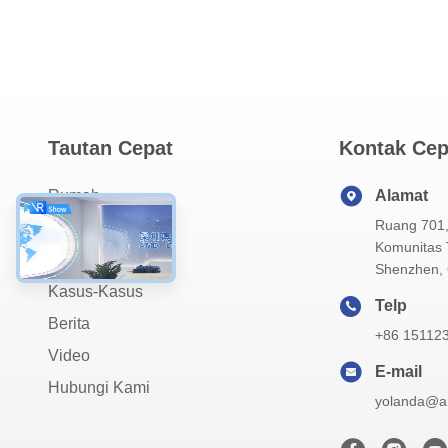
Tautan Cepat
Kontak Cep
Rumah
Alamat
Ruang 701,
Tentang Kami
Komunitas T
Produk
Shenzhen, 
Kasus-Kasus
Telp
Berita
+86 15112
Video
E-mail
Hubungi Kami
yolanda@a