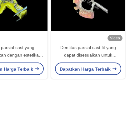
Video
 parsial cast yang
Dentitas parsial cast fit yang
kan dengan estetika
dapat disesuaikan untuk
rsonalisasi dan aman
ketahanan dan kenyamanan
n Harga Terbaik
Dapatkan Harga Terbaik
 kenyamanan dan
yang tepat dalam penggantian
itas yang ditingkatkan
gigi parsial