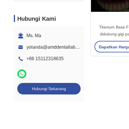
Hubungi Kami
Titanium Base F
didukung gigi p
Ms. Ma
Keramik Crown 
Dapatkan Harg
yolanda@amddentallab.com
menggantikan gig
+86 15112318635
Hubungi Sekarang