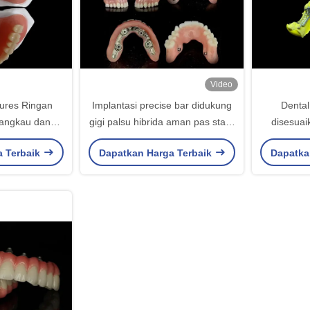
Video
tures Ringan
Implantasi precise bar didukung
Dental
jangkau dan
gigi palsu hibrida aman pas stabil
disesuai
i untuk Ganti
disesuaikan
yang dipe
a Terbaik
Dapatkan Harga Terbaik
Dapatka
gkap
untuk
fungsional