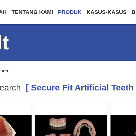
AH
TENTANG KAMI
PRODUK
KASUS-KASUS
B
t
turer
earch
[ Secure Fit Artificial Teeth