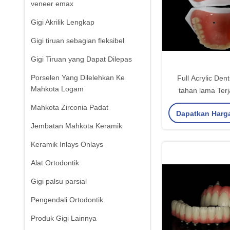
veneer emax
Gigi Akrilik Lengkap
Gigi tiruan sebagian fleksibel
Gigi Tiruan yang Dapat Dilepas
Porselen Yang Dilelehkan Ke
Full Acrylic Den
Mahkota Logam
tahan lama Ter
Disesuaikan Solus
Mahkota Zirconia Padat
Dapatkan Harg
Gigi Len
Jembatan Mahkota Keramik
Keramik Inlays Onlays
Alat Ortodontik
Gigi palsu parsial
Pengendali Ortodontik
Produk Gigi Lainnya