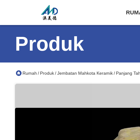
RUM
Produk
Rumah
Produk
Jembatan Mahkota Keramik
Panjang Tah
/
/
/