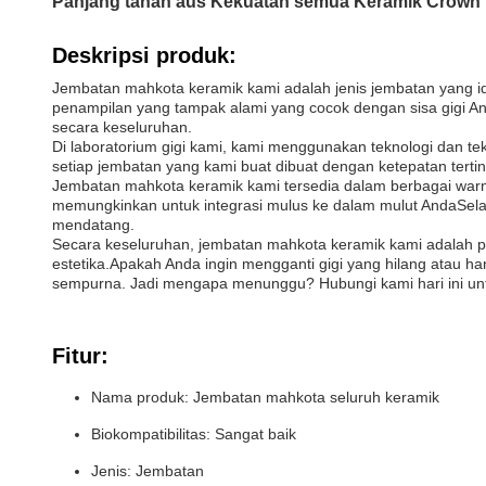
Panjang tahan aus Kekuatan semua Keramik Crown Br
Deskripsi produk:
Jembatan mahkota keramik kami adalah jenis jembatan yang idea
penampilan yang tampak alami yang cocok dengan sisa gigi A
secara keseluruhan.
Di laboratorium gigi kami, kami menggunakan teknologi dan t
setiap jembatan yang kami buat dibuat dengan ketepatan terti
Jembatan mahkota keramik kami tersedia dalam berbagai warn
memungkinkan untuk integrasi mulus ke dalam mulut AndaSel
mendatang.
Secara keseluruhan, jembatan mahkota keramik kami adalah pro
estetika.Apakah Anda ingin mengganti gigi yang hilang atau
sempurna. Jadi mengapa menunggu? Hubungi kami hari ini untu
Fitur:
Nama produk: Jembatan mahkota seluruh keramik
Biokompatibilitas: Sangat baik
Jenis: Jembatan