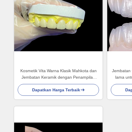
Kosmetik Vita Warna Klasik Mahkota dan
Jembatan 
Jembatan Keramik dengan Penampilan
lama unt
Alam yang Tepat dan Pilihan yang Dapat
Dapatkan Harga Terbaik
Dap
Dikustomisasi