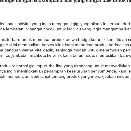
idge dengan Biokompatibilitas yang sangat baik untuk res
l bagi individu yang ingin mengganti gigi yang hilang.Ini terbuat dar
ndaJembatan ini sangat cocok untuk individu yang ingin mengembali
eknik terbaru untuk membuat produk crown bridge keramik kami.Itulah
nggiHal ini memastikan bahwa klien kami menerima produk berkualitas
a panduan warna Vita klasik, sehingga mudah untuk menemukan perta
ain itu, jembatan mahkota keramik kami tahan noda, memastikan bah
duk restorasi gigi top-of-the-line yang dirancang untuk menyediakan 
 hanya ingin meningkatkan penampilan keseluruhan senyum Anda, kami 
k mempelajari lebih lanjut tentang produk yang menakjubkan ini dan 