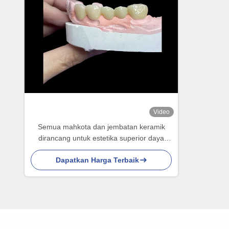
Video
Semua mahkota dan jembatan keramik
dirancang untuk estetika superior daya
tahan dan natural fit untuk kepercayaan
Dapatkan Harga Terbaik
jangka panjang