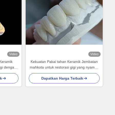
Video
Video
 Keramik
Kekuatan Pakai tahan Keramik Jembatan
igi dengan
mahkota untuk restorasi gigi yang nyaman
 yang Lama
dan tepat
ik
Dapatkan Harga Terbaik