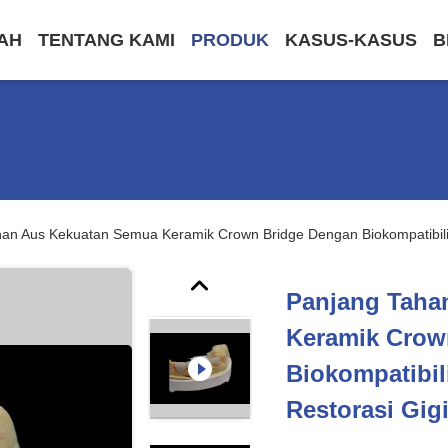
AH
TENTANG KAMI
PRODUK
KASUS-KASUS
B
an Aus Kekuatan Semua Keramik Crown Bridge Dengan Biokompatibilit
Panjang Taha
Keramik Crow
Biokompatibil
Restorasi Gig