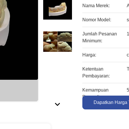
Nama Merek:
Nomor Model:
Jumlah Pesanan
1
Minimum:
Harga:
c
Ketentuan
T
Pembayaran:
Kemampuan
5
Penyediaan:
Dapatkan Harga 