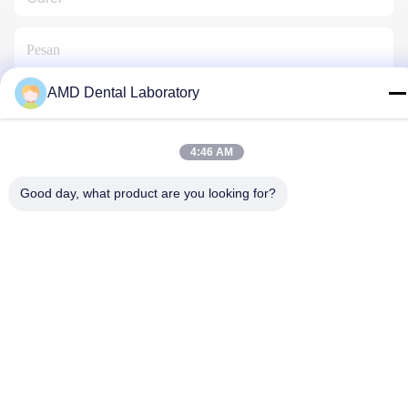
AMD Dental Laboratory
Hubungi Kami
4:46 AM
Good day, what product are you looking for?
Kebijakan Privasi
|
Sitemap
| Cina Kualitas Baik Zirconia Dental
Crown Pemasok. Hak cipta © 2024-2026 AMD Dental Laboratory
Semua hak dilindungi.