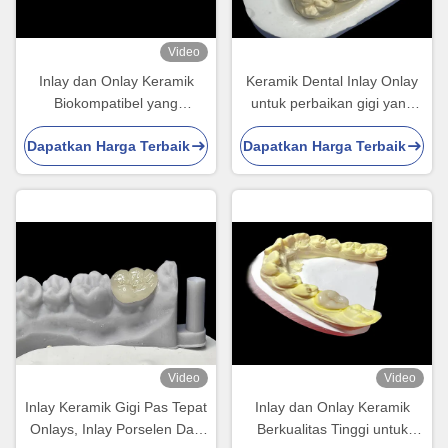
Video
Inlay dan Onlay Keramik
Keramik Dental Inlay Onlay
Biokompatibel yang
untuk perbaikan gigi yang
Dirancang untuk Kemauan,
efektif dengan solusi
Dapatkan Harga Terbaik
Dapatkan Harga Terbaik
Ketahanan dan Integrasi
porselen yang tahan lama
dengan Gigi Alami
dan estetis untuk restorasi
jangka panjang
Video
Video
Inlay Keramik Gigi Pas Tepat
Inlay dan Onlay Keramik
Onlays, Inlay Porselen Dan
Berkualitas Tinggi untuk