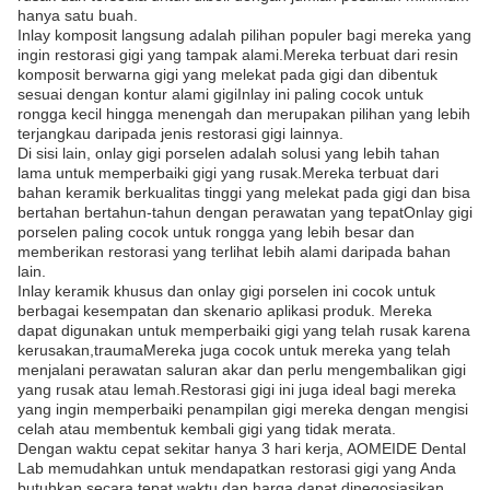
hanya satu buah.
Inlay komposit langsung adalah pilihan populer bagi mereka yang
ingin restorasi gigi yang tampak alami.Mereka terbuat dari resin
komposit berwarna gigi yang melekat pada gigi dan dibentuk
sesuai dengan kontur alami gigiInlay ini paling cocok untuk
rongga kecil hingga menengah dan merupakan pilihan yang lebih
terjangkau daripada jenis restorasi gigi lainnya.
Di sisi lain, onlay gigi porselen adalah solusi yang lebih tahan
lama untuk memperbaiki gigi yang rusak.Mereka terbuat dari
bahan keramik berkualitas tinggi yang melekat pada gigi dan bisa
bertahan bertahun-tahun dengan perawatan yang tepatOnlay gigi
porselen paling cocok untuk rongga yang lebih besar dan
memberikan restorasi yang terlihat lebih alami daripada bahan
lain.
Inlay keramik khusus dan onlay gigi porselen ini cocok untuk
berbagai kesempatan dan skenario aplikasi produk. Mereka
dapat digunakan untuk memperbaiki gigi yang telah rusak karena
kerusakan,traumaMereka juga cocok untuk mereka yang telah
menjalani perawatan saluran akar dan perlu mengembalikan gigi
yang rusak atau lemah.Restorasi gigi ini juga ideal bagi mereka
yang ingin memperbaiki penampilan gigi mereka dengan mengisi
celah atau membentuk kembali gigi yang tidak merata.
Dengan waktu cepat sekitar hanya 3 hari kerja, AOMEIDE Dental
Lab memudahkan untuk mendapatkan restorasi gigi yang Anda
butuhkan secara tepat waktu.dan harga dapat dinegosiasikan