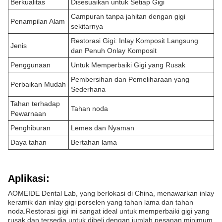
Berkualitas
Disesuaikan untuk Setiap Gigi
Campuran tanpa jahitan dengan gigi
Penampilan Alam
sekitarnya
Restorasi Gigi: Inlay Komposit Langsung
Jenis
dan Penuh Onlay Komposit
Penggunaan
Untuk Memperbaiki Gigi yang Rusak
Pembersihan dan Pemeliharaan yang
Perbaikan Mudah
Sederhana
Tahan terhadap
Tahan noda
Pewarnaan
Penghiburan
Lemes dan Nyaman
Daya tahan
Bertahan lama
Aplikasi:
AOMEIDE Dental Lab, yang berlokasi di China, menawarkan inlay
keramik dan inlay gigi porselen yang tahan lama dan tahan
noda.Restorasi gigi ini sangat ideal untuk memperbaiki gigi yang
rusak dan tersedia untuk dibeli dengan jumlah pesanan minimum