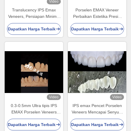
Video
Translucency IPS Emax
Porselen EMAX Veneer
Veneers, Persiapan Minimal
Perbaikan Estetika Presisi
Emax Dental Veneers
Tinggi dengan Ketahanan
Dapatkan Harga Terbaik
Dapatkan Harga Terbaik
Tinggi
Video
Video
0.3-0.5mm Ultra tipis IPS
IPS emax Pencet Porselen
EMAX Porselen Veneers
Veneers Mencapai Senyum
untuk Estetika Smile
Alami dan Cerah
Dapatkan Harga Terbaik
Dapatkan Harga Terbaik
Makeovers