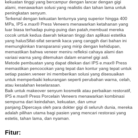
kekuatan tinggi yang bercampur dengan lancar dengan gigi
alami, menawarkan solusi yang realistis dan tahan lama untuk
peningkatan senyum.
Terkenal dengan kekuatan lenturnya yang superior hingga 400
MPa, IPS e.max® Press Veneers menawarkan ketahanan yang
luar biasa terhadap puing-puing dan patah,membuat mereka
cocok untuk kedua daerah tekanan tinggi dan aplikasi estetika
yang halusSifat-sifat seramik kaca yang canggih dari bahan ini
memungkinkan transparansi yang mirip dengan kehidupan,
memastikan bahwa veneer meniru refleksi cahaya alami dan
variasi warna yang ditemukan dalam enamel gigi asli.
Metode pembuatan yang dapat ditekan dari IPS e.max® Press
memastikan pencocokan yang tepat dan kontur yang tepat untuk
setiap pasien.veneer ini memberikan solusi yang disesuaikan
untuk memperbaiki kekurangan seperti perubahan warna, celah,
atau kesalahan keselarasan.
Baik untuk makeover senyum kosmetik atau perbaikan restoratif,
IPS e.max® Press Porcelain Veneers menawarkan kombinasi
sempurna dari keindahan, kekuatan, dan umur
panjang.Dipercaya oleh para dokter gigi di seluruh dunia, mereka
adalah pilihan utama bagi pasien yang mencari restorasi yang
estetis, tahan lama, dan nyaman.
Fitur: