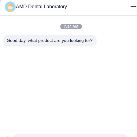
AMD Dental Laboratory
7:14 AM
Hubungi Kami
Good day, what product are you looking for?
Kebijakan Privasi
|
Sitemap
| Cina Kualitas Baik Zirconia Dental
Crown Pemasok. Hak cipta © 2024-2026 AMD Dental Laboratory
Semua hak dilindungi.