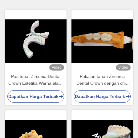
Video
Video
Pas tepat Zirconia Dental
Pakaian tahan Zirconia
Crown Estetika Warna alami
Dental Crown dengan chip
Biokompatibilitas yang
dan tahan noda dan estetika
Dapatkan Harga Terbaik
Dapatkan Harga Terbaik
sangat baik
alami dari laboratorium gigi
Cina