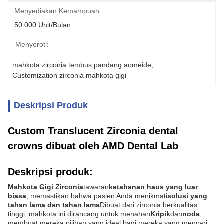
Menyediakan Kemampuan:
50.000 Unit/bulan
Menyoroti:
mahkota zirconia tembus pandang aomeide
, 
Customization zirconia mahkota gigi
Deskripsi Produk
Custom Translucent Zirconia dental
crowns dibuat oleh AMD Dental Lab
Deskripsi produk:
Mahkota Gigi Zirconia
tawaran
ketahanan haus yang luar
biasa
, memastikan bahwa pasien Anda menikmati
solusi yang
tahan lama dan tahan lama
Dibuat dari zirconia berkualitas
tinggi, mahkota ini dirancang untuk menahan
Kripik
dan
noda
,
membuat mereka pilihan yang ideal bagi mereka yang mencari