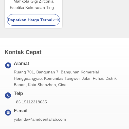
Mahkota Gigi Zirconia
Estetika Kekerasan Tinggi
dengan Translucence dan
Dapatkan Harga Terbaik
Resistensi Chipping dari
China Dental Lab
Kontak Cepat
Alamat
Ruang 701, Bangunan 7, Bangunan Komersial
Hengguangyao, Komunitas Tangwei, Jalan Fuhai, Distrik
Baoan, Kota Shenzhen, Cina
Telp
+86 15112318635
E-mail
yolanda@amddentallab.com