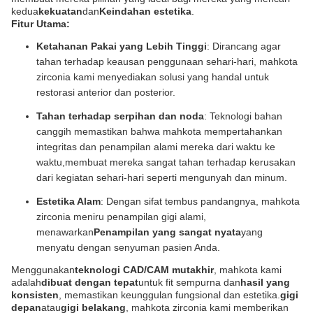
kedua
kekuatan
dan
Keindahan estetika
.
Fitur Utama:
Ketahanan Pakai yang Lebih Tinggi
: Dirancang agar
tahan terhadap keausan penggunaan sehari-hari, mahkota
zirconia kami menyediakan solusi yang handal untuk
restorasi anterior dan posterior.
Tahan terhadap serpihan dan noda
: Teknologi bahan
canggih memastikan bahwa mahkota mempertahankan
integritas dan penampilan alami mereka dari waktu ke
waktu,membuat mereka sangat tahan terhadap kerusakan
dari kegiatan sehari-hari seperti mengunyah dan minum.
Estetika Alam
: Dengan sifat tembus pandangnya, mahkota
zirconia meniru penampilan gigi alami,
menawarkan
Penampilan yang sangat nyata
yang
menyatu dengan senyuman pasien Anda.
Menggunakan
teknologi CAD/CAM mutakhir
, mahkota kami
adalah
dibuat dengan tepat
untuk fit sempurna dan
hasil yang
konsisten
, memastikan keunggulan fungsional dan estetika.
gigi
depan
atau
gigi belakang
, mahkota zirconia kami memberikan