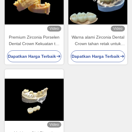
Video
Video
Premium Zirconia Porselen
Warna alami Zirconia Dental
Dental Crown Kekuatan tak
Crown tahan retak untuk
tertandingi Precision Fit dan
senyum sempurna dari
Dapatkan Harga Terbaik
Dapatkan Harga Terbaik
Eksklusif Estetika dan
China Dental Lab
Ketahanan
Video