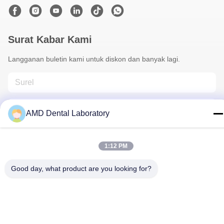
Surat Kabar Kami
Langganan buletin kami untuk diskon dan banyak lagi.
AMD Dental Laboratory
1:12 PM
Hubungi Kami
Good day, what product are you looking for?
Kebijakan Privasi
|
Sitemap
| Cina Kualitas Baik Zirconia Dental
Crown Pemasok. Hak cipta © 2024-2026 AMD Dental Laboratory