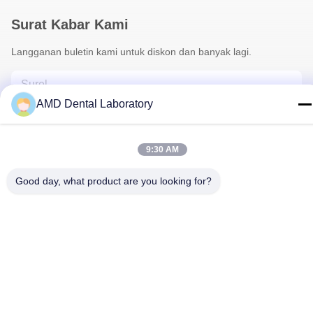
Surat Kabar Kami
Langganan buletin kami untuk diskon dan banyak lagi.
AMD Dental Laboratory
9:30 AM
Good day, what product are you looking for?
Hubungi Kami
Kebijakan Privasi
|
Sitemap
| Cina Kualitas Baik Zirconia Dental
Crown Pemasok. Hak cipta © 2024-2026 AMD Dental Laboratory
Semua hak dilindungi.