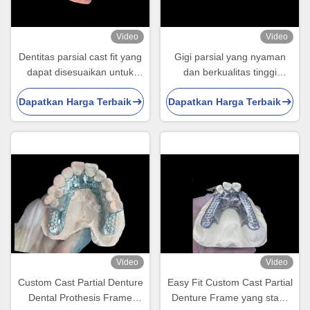
Video
Video
Dentitas parsial cast fit yang
Gigi parsial yang nyaman
dapat disesuaikan untuk
dan berkualitas tinggi
ketahanan dan kenyamanan
dengan kerangka HPP
Dapatkan Harga Terbaik
Dapatkan Harga Terbaik
yang tepat dalam
mengembalikan kemampuan
penggantian gigi parsial
mengunyah dan berbicara
Video
Video
Custom Cast Partial Denture
Easy Fit Custom Cast Partial
Dental Prothesis Frame
Denture Frame yang stabil