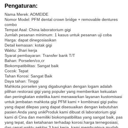
Pengaturan:
Nama Merek: AOMEIDE
Nomor Model: PFM dental crown bridge + removable dentures
combo
Tempat Asal: China laboratorium gigi
Jumlah pesanan minimum: 1 kasus untuk pesanan uji coba
Harga: dapat dinegosiasikan
Detail kemasan: kotak gigi
Waktu: 3hari kerja
Syarat pembayaran: Transfer bank T/T
Bahan: Porselen/co,cr
Biokompatibilitas: Sangat baik
Cocok: Tepat
Tahan Korosi: Sangat Baik
Daya tahan: Tinggi
Mahkota porselen yang digabungkan dengan logam adalah
pilihan restorasi gigi yang populer yang memberikan kekuatan
dan peningkatan estetika.kami menawarkan layanan kustomisasi
untuk jembatan mahkota gigi PFM kami + kombinasi gigi palsu
yang dapat dilepas yang dapat disesuaikan dengan kebutuhan
pasien Anda yang unikProduk kami dibuat di laboratorium gigi
kami di Cina dan memiliki biokompatibilitas yang sangat baik, pas
yang tepat, dan ketahanan terhadap korosi.harga ternegosiasi,
dan cepat waktu sekitar 3 hari kerja, kami membuatnya mudah