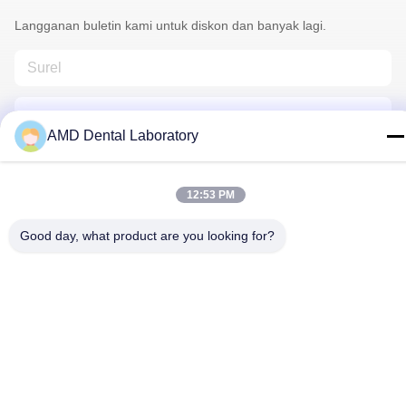
Langganan buletin kami untuk diskon dan banyak lagi.
AMD Dental Laboratory
12:53 PM
Hubungi Kami
Good day, what product are you looking for?
Kebijakan Privasi
|
Sitemap
| Cina Kualitas Baik Zirconia Dental
Crown Pemasok. Hak cipta © 2024-2026 AMD Dental Laboratory
Semua hak dilindungi.