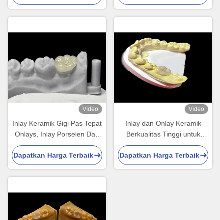
dengan Gigi Alami
dan estetis untuk restorasi
jangka panjang
Video
Video
Inlay Keramik Gigi Pas Tepat
Inlay dan Onlay Keramik
Onlays, Inlay Porselen Dan
Berkualitas Tinggi untuk
Onlays FDA Disetujui
Restorasi Gigi yang
Dapatkan Harga Terbaik
Dapatkan Harga Terbaik
Langsung dan Lama