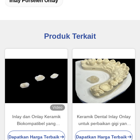
Inlay Porselen Onlay
Produk Terkait
Video
Inlay dan Onlay Keramik
Keramik Dental Inlay Onlay
Biokompatibel yang
untuk perbaikan gigi yang
Dirancang untuk Kemauan,
efektif dengan solusi
Dapatkan Harga Terbaik
Dapatkan Harga Terbaik
Ketahanan dan Integrasi
porselen yang tahan lama