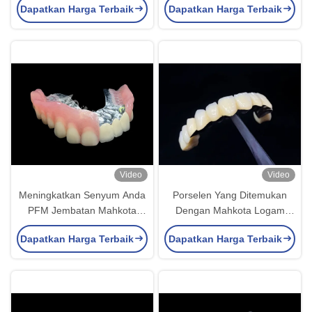
Dapatkan Harga Terbaik
Dapatkan Harga Terbaik
PFM Mahkota
Video
Video
Meningkatkan Senyum Anda
Porselen Yang Ditemukan
PFM Jembatan Mahkota
Dengan Mahkota Logam
terlihat alami dan gigi palsu
Menggabungkan Ketahanan
Dapatkan Harga Terbaik
Dapatkan Harga Terbaik
yang bisa dilepas
Dan Keindahan Untuk
Kesehatan Gigi