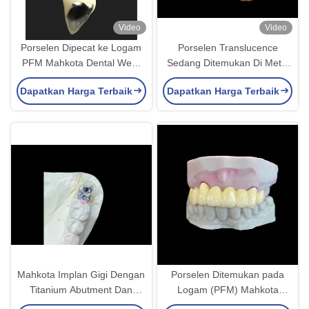
Video
Video
Porselen Dipecat ke Logam
Porselen Translucence
PFM Mahkota Dental Wear
Sedang Ditemukan Di Metal
Resistance Untuk Restorasi
PFM Crown, PFM Keramik
Dapatkan Harga Terbaik
Dapatkan Harga Terbaik
Kedokteran Gigi
Crown
Mahkota Implan Gigi Dengan
Porselen Ditemukan pada
Titanium Abutment Dan
Logam (PFM) Mahkota
Porselen-Melebur-ke-Metal
dengan Kerangka Co-Cr