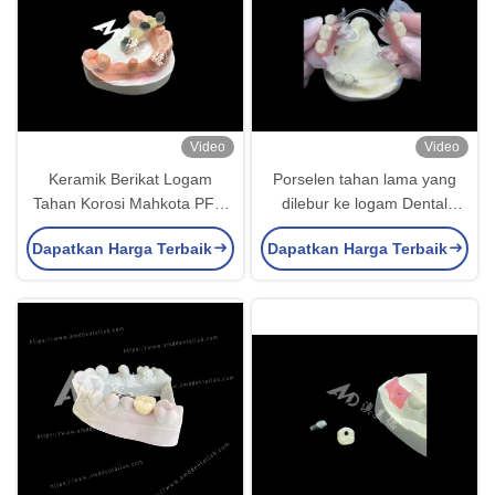
Video
Video
Keramik Berikat Logam
Porselen tahan lama yang
Tahan Korosi Mahkota PFM
dilebur ke logam Dental
yang Pas dan Presisi
Crown PFM Crown Untuk
Dapatkan Harga Terbaik
Dapatkan Harga Terbaik
Restorasi