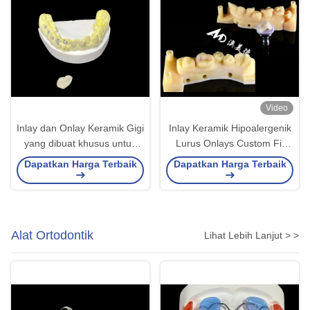
Video
Inlay dan Onlay Keramik Gigi
Inlay Keramik Hipoalergenik
yang dibuat khusus untuk
Lurus Onlays Custom Fit
solusi restorasi dan
Tahan noda Ketahanan
Dapatkan Harga Terbaik
Dapatkan Harga Terbaik
perbaikan gigi yang rusak
tinggi
Alat Ortodontik
Lihat Lebih Lanjut > >