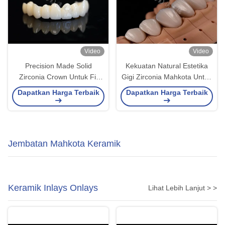
Video
Video
Precision Made Solid
Kekuatan Natural Estetika
Zirconia Crown Untuk Fit
Gigi Zirconia Mahkota Untuk
Gigi yang Sempurna Dan
Tepat Fit Chip Resistance
Dapatkan Harga Terbaik
Dapatkan Harga Terbaik
Kenyamanan
Jembatan Mahkota Keramik
Keramik Inlays Onlays
Lihat Lebih Lanjut > >