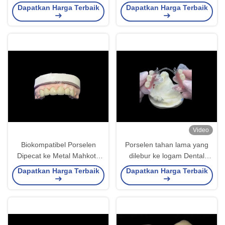
Dengan Biokompatibilitas
untuk Kesehatan Oral yang
Dapatkan Harga Terbaik
Dapatkan Harga Terbaik
yang sangat baik Pengikat
Optimal
Aman
Video
Biokompatibel Porselen
Porselen tahan lama yang
Dipecat ke Metal Mahkota
dilebur ke logam Dental
Daya tahan Tinggi Untuk
Crown PFM Crown Untuk
Dapatkan Harga Terbaik
Dapatkan Harga Terbaik
Restorasi Ditingkatkan
Restorasi