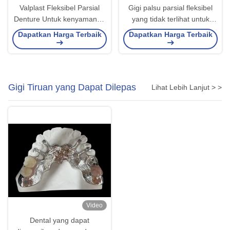
Valplast Fleksibel Parsial
Gigi palsu parsial fleksibel
Denture Untuk kenyamanan
yang tidak terlihat untuk
maksimal Dan daya tarik
nyaman, aman dan estetika
Dapatkan Harga Terbaik
Dapatkan Harga Terbaik
estetika
alami
Gigi Tiruan yang Dapat Dilepas
Lihat Lebih Lanjut > >
Video
Dental yang dapat