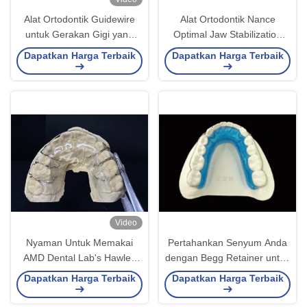
Alat Ortodontik Guidewire
Alat Ortodontik Nance
untuk Gerakan Gigi yang
Optimal Jaw Stabilization
Tepat dan Perataan
dan Space Maintenance
Dapatkan Harga Terbaik
Dapatkan Harga Terbaik
Solusi
Video
Nyaman Untuk Memakai
Pertahankan Senyum Anda
AMD Dental Lab's Hawley
dengan Begg Retainer untuk
Retainer Untuk Ortodontik
keselarasan yang sempurna
Dapatkan Harga Terbaik
Dapatkan Harga Terbaik
yang Aman Dan Sehat
dan hasil yang tahan lama