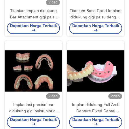
Video
Titanium implan didukung
Titanium Base Fixed Implant
Bar Attachment gigi palsu
didukung gigi palsu dengan
dari laboratorium gigi Cina
Keramik Crown Bridge Untuk
Dapatkan Harga Terbaik
Dapatkan Harga Terbaik
menggantikan gigi yang
hilang
Video
Video
Implantasi precise bar
Implan didukung Full Arch
didukung gigi palsu hibrida
Denture Fixed Dental
aman pas stabil disesuaikan
implant Keramik Crown
Dapatkan Harga Terbaik
Dapatkan Harga Terbaik
Bridge