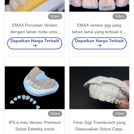
Video
Video
EMAX Porcelain Veneer
EMAX veneer gigi yang
dengan tahan noda untuk
tahan lama yang terbuat dari
restorasi estetika yang
semua bahan sirkonium
Dapatkan Harga Terbaik
Dapatkan Harga Terbaik
terlihat alami
keramik
Video
Video
IPS e.max Veneer Premium
Finer Gigi Translucent yang
Solusi Estetika untuk
Disesuaikan Solusi Cepat