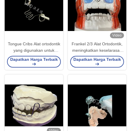
Video
Tongue Cribs Alat ortodontik
Frankel 2/3 Alat Ortodontik,
yang digunakan untuk
meningkatkan keselarasan
mengatasi masalah
rahang pada anak-anak
Dapatkan Harga Terbaik
Dapatkan Harga Terbaik
dorongan lidah dan bantuan
yang sedang tumbuh
dalam keselarasan gigi yang
tepat
Video