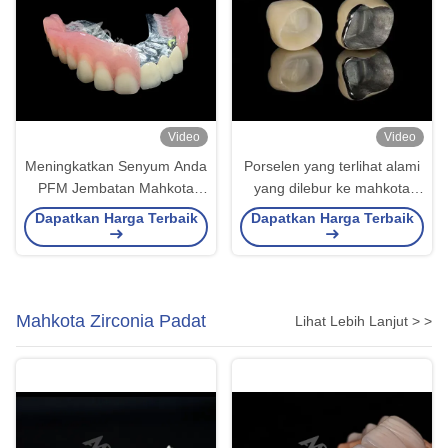
Video
Video
Meningkatkan Senyum Anda
Porselen yang terlihat alami
PFM Jembatan Mahkota
yang dilebur ke mahkota
terlihat alami dan gigi palsu
logam untuk mengembalikan
Dapatkan Harga Terbaik
Dapatkan Harga Terbaik
yang bisa dilepas
gigi yang rusak
Mahkota Zirconia Padat
Lihat Lebih Lanjut > >