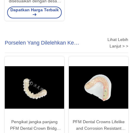
disesuaikan dengan desain
resin akrilik / dasar logam
Dapatkan Harga Terbaik
Lihat Lebih
Porselen Yang Dilelehkan Ke
Lanjut > >
Mahkota Logam
Pengikat jangka panjang
PFM Dental Crowns Lifelike
PFM Dental Crown Bridge
and Corrosion Resistant