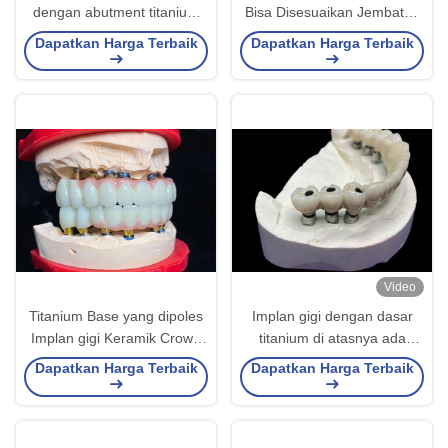
dengan abutment titanium
Bisa Disesuaikan Jembatan
yang mudah dibersihkan dan
Mahkota Panjang Umur
Dapatkan Harga Terbaik
Dapatkan Harga Terbaik
mahkota zirconia
untuk Kebersihan Mudah
Video
Titanium Base yang dipoles
Implan gigi dengan dasar
Implan gigi Keramik Crown
titanium di atasnya ada
Bridge Untuk Restorasi Gigi
jembatan keramik yang
Dapatkan Harga Terbaik
Dapatkan Harga Terbaik
indah untuk menciptakan
restorasi yang sempurna.