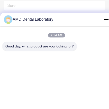
AMD Dental Laboratory
7:54 AM
Hubungi Kami
Good day, what product are you looking for?
Kebijakan Privasi
|
Sitemap
| Cina Kualitas Baik Zirconia Dental
Crown Pemasok. Hak cipta © 2024-2026 AMD Dental Laboratory
Semua hak dilindungi.