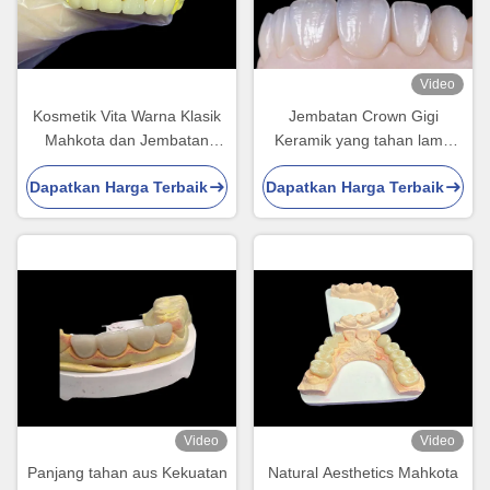
Video
Kosmetik Vita Warna Klasik
Jembatan Crown Gigi
Mahkota dan Jembatan
Keramik yang tahan lama
Keramik dengan Penampilan
untuk restorasi seperti
Dapatkan Harga Terbaik
Dapatkan Harga Terbaik
Alam yang Tepat dan Pilihan
kehidupan
yang Dapat Dikustomisasi
Video
Video
Panjang tahan aus Kekuatan
Natural Aesthetics Mahkota