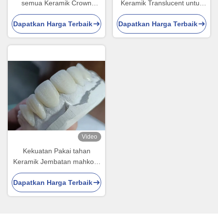
semua Keramik Crown
Keramik Translucent untuk
Bridge dengan
Restorasi Gigi dengan
Dapatkan Harga Terbaik
Dapatkan Harga Terbaik
Biokompatibilitas yang
Pembersihan Mudah dan
sangat baik untuk restorasi
Hasil yang Lama
gigi
Video
Kekuatan Pakai tahan
Keramik Jembatan mahkota
untuk restorasi gigi yang
Dapatkan Harga Terbaik
nyaman dan tepat